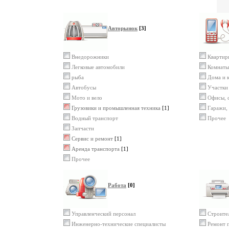
Авторынок
[3]
Внедорожники
Квартир
Легковые автомобили
Комнаты
рыба
Дома и 
Автобусы
Участки
Мото и вело
Офисы, 
Грузовики и промышленная техника
[1]
Гаражи,
Водный транспорт
Прочее
Запчасти
Сервис и ремонт
[1]
Аренда транспорта
[1]
Прочее
Работа
[0]
Управленческий персонал
Строите
Инженерно-технические специалисты
Ремонт 