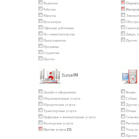
Водители
Отделоч
Рабочие
Инструм
Юристы
Электро
Бухгалтеры
Обустро
Офисные работники
Сантехн
По совместительству
Двери, о
Представители
Прочее
Продавцы
Студентам
Прочее
Услуги
[5]
Дизайн и оформление
Кошки
Образовательные услуги
Собаки
Юридические услуги
Другие 
Транспортные услуги
Птицы
Цифровые и компьютерные услуги
Сельское
Риэлторские услуги
Растени
Прочие услуги
[5]
Уход за
Прочее