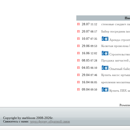
Пос
П
28.07
стеновые сэндвич па
11:12
П
20.07
Байер посредник ta
08:17
П
10.07
07:35
Аренда строит
П
29.06
Колючая проволока 
09:53
П
16.06
12:02
Строительств
П
08.05
Продажа запчастей 
07:28
П
04.05
06:10
Опытный байе
П
29.04
Купить насос ирты
07:46
П
16.04
крепления москитны
06:05
П
09.04
09:50
Купить ПВХ ш
Powere
Copyright by starbloom 2008-2026г.
Свяжитесь с нами:
через форму обратной связи