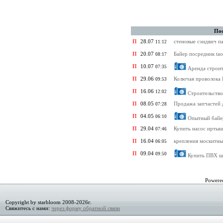
Пос
П
28.07
стеновые сэндвич па
11:12
П
20.07
Байер посредник ta
08:17
П
10.07
07:35
Аренда строит
П
29.06
Колючая проволока 
09:53
П
16.06
12:02
Строительств
П
08.05
Продажа запчастей 
07:28
П
04.05
06:10
Опытный байе
П
29.04
Купить насос ирты
07:46
П
16.04
крепления москитны
06:05
П
09.04
09:50
Купить ПВХ ш
Powere
Copyright by starbloom 2008-2026г.
Свяжитесь с нами:
через форму обратной связи