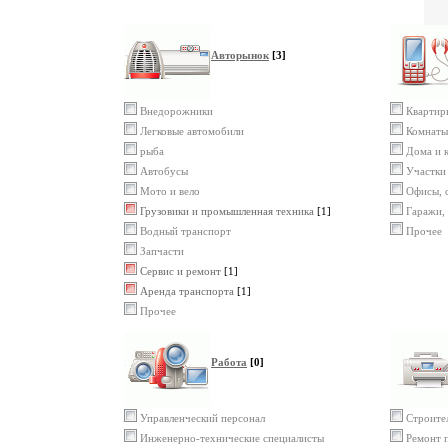
Авторынок
[3]
Внедорожники
Квартир
Легковые автомобили
Комнаты
рыба
Дома и 
Автобусы
Участки
Мото и вело
Офисы, 
Грузовики и промышленная техника
[1]
Гаражи,
Водный транспорт
Прочее
Запчасти
Сервис и ремонт
[1]
Аренда транспорта
[1]
Прочее
Работа
[0]
Управленческий персонал
Строите
Инженерно-технические специалисты
Ремонт 