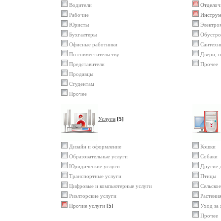
Водители
Отделоч
Рабочие
Инструм
Юристы
Электро
Бухгалтеры
Обустро
Офисные работники
Сантехн
По совместительству
Двери, о
Представители
Прочее
Продавцы
Студентам
Прочее
Услуги
[5]
Дизайн и оформление
Кошки
Образовательные услуги
Собаки
Юридические услуги
Другие 
Транспортные услуги
Птицы
Цифровые и компьютерные услуги
Сельское
Риэлторские услуги
Растени
Прочие услуги
[5]
Уход за
Прочее