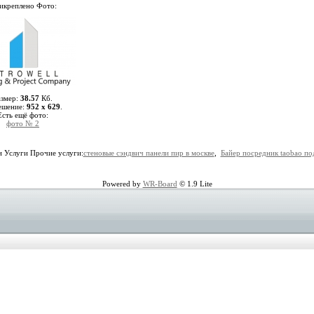
икреплено Фото:
азмер:
38.57
Кб.
ешение:
952 x 629
.
Есть ещё фото:
фото № 2
и Услуги Прочие услуги:
стеновые сэндвич панели пир в москве
,
Байер посредник taobao по
Powered by
WR-Board
© 1.9 Lite