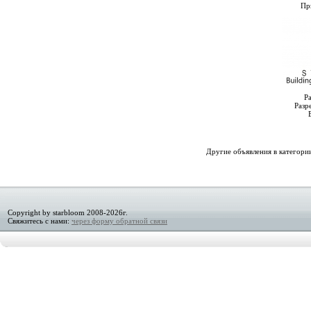
Пр
Р
Разр
Другие объявления в категори
Copyright by starbloom 2008-2026г.
Свяжитесь с нами:
через форму обратной связи