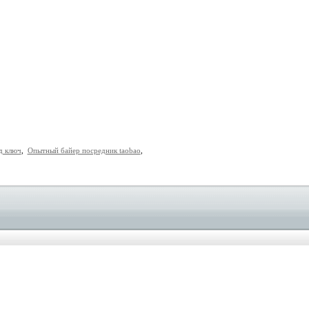
д ключ
,
Опытный байер посредник taobao
,