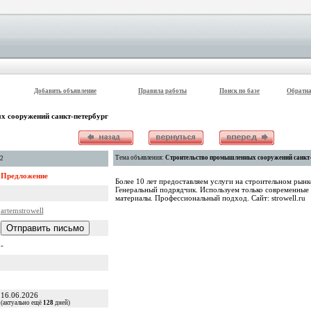
Добавить объявление
Правила работы
Поиск по базе
Обратна
 сооружений санкт-петербург
Тема объявления:
Строительство промышленных сооружений санкт-
02
Предложение
Более 10 лет предоставляем услуги на строительном рынк
Генеральный подрядчик. Используем только современные
материалы. Профессиональный подход. Сайт: strowell.ru
artemstrowell
-
16.06.2026
(актуально ещё
128
дней)