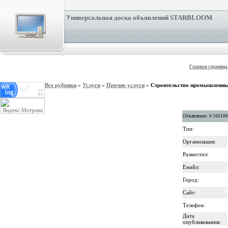
Универсальная доска объявлений STARBLOOM
Главная страница
Все рубрики
»
Услуги
»
Прочие услуги
»
Строительство промышленных
Объявление: # 16610
Тип:
Организация:
Разместил:
Емайл:
Город:
Сайт:
Телефон:
Дата
опубликования: